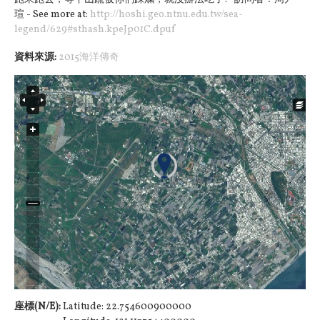
瑄 - See more at:
http://hoshi.geo.ntnu.edu.tw/sea-
legend/629#sthash.kpeJp01C.dpuf
資料來源:
2015海洋傳奇
座標(N/E):
Latitude: 22.754600900000