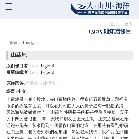
☰
註冊
｜
登入
1,903 則知識條目
您在這裡
首頁
» 山蔬地
山蔬地
原創條目者：
sea-legend
最新編輯者：
sea-legend
原住民族:
雅美族（達悟族）
語言
中文
山蔬地是一個山坡地，去山蔬地的路上很多碎石跟雜草，那裡有
很多的樹還有山蔬，可以看到村莊大人的房子還有一點點的海，
因為海都被樹遮住了。 山疏的外觀長長的長得很像月桃葉，葉子
的中間的梗很粗。 有一天我和朋友去上天主教，上完之後就在附
近跑來跑去，後來跑到一個很多山蔬的地方，在那邊有看到蜥蜴
在樹上爬，老人看到我們在那裡，然後就罵我們，說不要在那裡
跑來跑去，等下山蔬被你們踩爛，就沒辦法吃了! 訪問者：周尹