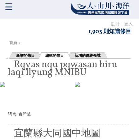
☰
註冊
｜
登入
1,903 則知識條目
您在這裡
首頁
»
新增的條目
編輯的條目
新增的傳統領域
Rqyas nqu pqwasan biru
laqi llyung MNIBU
語言:
泰雅族
宜蘭縣大同國中地圖