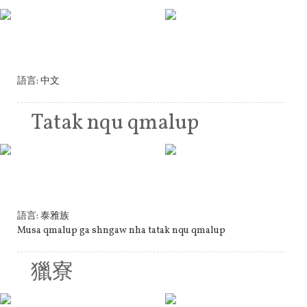
語言:
中文
Tatak nqu qmalup
語言:
泰雅族
Musa qmalup ga shngaw nha tatak nqu qmalup
獵寮