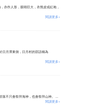
)，亦作人形，眼睛巨大，衣熊皮或紅袍，
閱讀更多»
於日月潭東側，日月村的邵語稱為
閱讀更多»
不只會祭拜海神，也會祭拜山神。 ...
閱讀更多»