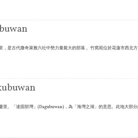
buwan
里，是古代撒奇萊雅六社中勢力量龐大的部落 。竹窩苑位於花蓮市西北
ubuwan
里。「達固部灣」(Dagubuwan)，為「海灣之湖」的意思。此地大