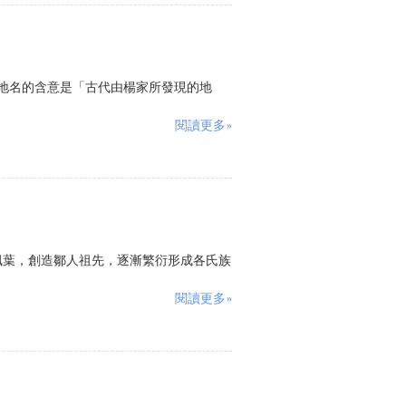
地名的含意是「古代由楊家所發現的地
閱讀更多»
楓葉，創造鄒人祖先，逐漸繁衍形成各氏族
閱讀更多»