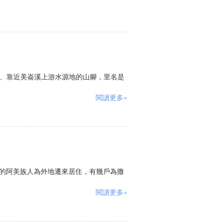
方、靠近美崙溪上游水源地的山腳，里名是
閱讀更多»
部分的阿美族人為外地遷來居住，有幾戶為撒
閱讀更多»