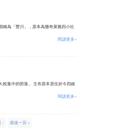
期稱為「豐川」，原本為撒奇萊雅四小社
閱讀更多»
人較集中的部落 。主布原本居住於今四維
閱讀更多»
 ›
最後一頁 »