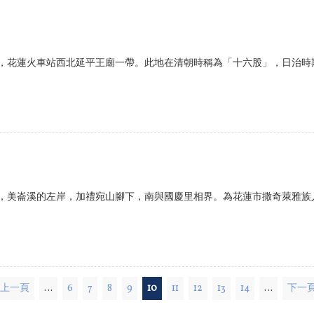
，花蓮火車站西北延平王廟一帶。此地在清朝時稱為「十六股」，日治時
，美崙溪的左岸，加禮宛山腳下，南與國慶里相界。為花蓮市撒奇萊雅族
‹ 上一頁
…
6
7
8
9
10
11
12
13
14
…
下一頁