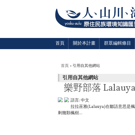
首頁
關於本計畫
群眾編輯條目
您在這裡
首頁
» 引用自其他網站
引用自其他網站
樂野部落 Lalauy
語言:
中文
拉拉巫雅(Lalauya)在鄒語意
剩幾顆楓樹...