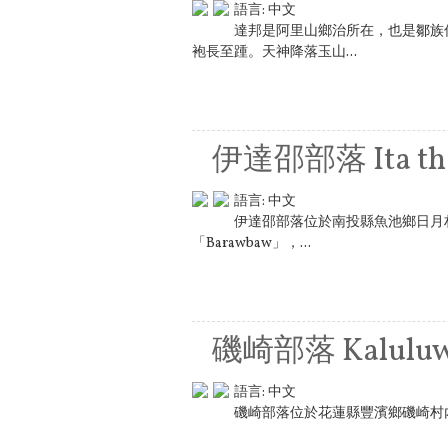
語言:
中文
達邦是阿里山鄉治所在，也是鄒族
袍長至踵。天神降落玉山...
伊達邵部落 Ita th
語言:
中文
伊達邵部落位於南投縣魚池鄉日月
「Barawbaw」，...
磯崎部落 Kalulu
語言:
中文
磯崎部落位於花蓮縣豐濱鄉磯崎村