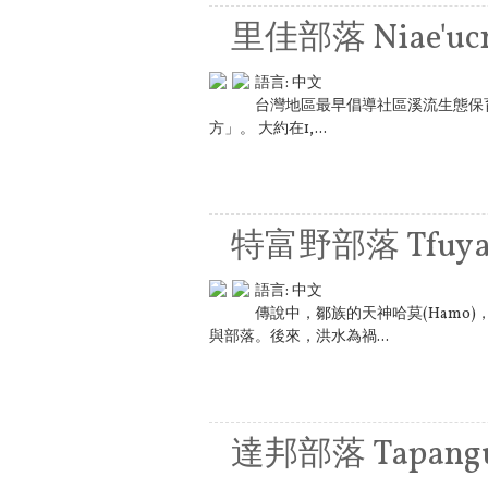
里佳部落 Niae'ucn
語言:
中文
台灣地區最早倡導社區溪流生態保
方」。 大約在1,...
特富野部落 Tfuy
語言:
中文
傳說中，鄒族的天神哈莫(Ham
與部落。後來，洪水為禍...
達邦部落 Tapang