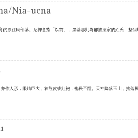
a/Nia-ucna
育的原住民部落。尼押意指「以前」，屋基那則為鄒族溫家的姓氏，整個
a
o)，亦作人形，眼睛巨大，衣熊皮或紅袍，袍長至踵。天神降落玉山，搖落
u