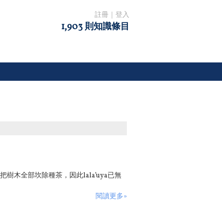
註冊
｜
登入
1,903 則知識條目
木全部坎除種茶，因此lala’uya已無
閱讀更多»