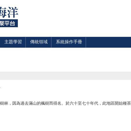
主題學習
傳統領域
系統操作手冊
a
思是楓樹林，因為過去滿山的楓樹而得名。於六十至七十年代，此地區開始種茶把樹