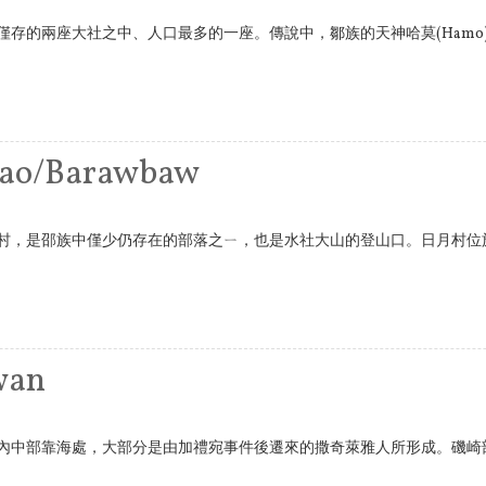
僅存的兩座大社之中、人口最多的一座。傳說中，鄒族的天神哈莫(Hamo
ao/Barawbaw
村，是邵族中僅少仍存在的部落之ㄧ，也是水社大山的登山口。日月村位
wan
內中部靠海處，大部分是由加禮宛事件後遷來的撒奇萊雅人所形成。磯崎部落